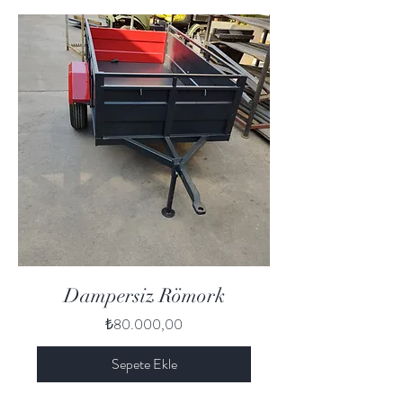
Dampersiz Römork
Fiyat
₺80.000,00
Sepete Ekle