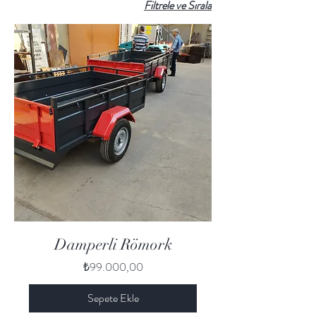
Filtrele ve Sırala
Damperli Römork
Fiyat
₺99.000,00
Sepete Ekle