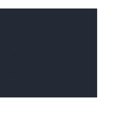
Bizi Tanıyın
Ürünler
Hakkımızda
Deftere Yaz
İletişim
Bizi Ziyaret Edin
Adresimiz: Profesör Orhan Işık
Caddesi No:10 Sincan OSB
ANKARA
Telefon:
+90 506 908 39 16