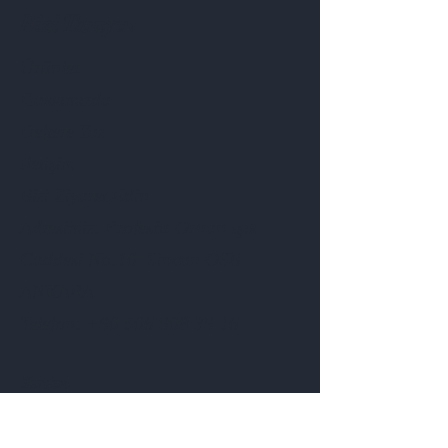
Bizi Tanıyın
Ürünler
Hakkımızda
Deftere Yaz
İletişim
Bizi Ziyaret Edin
Adresimiz: Profesör Orhan Işık
Caddesi No:10 Sincan OSB
ANKARA
Telefon:
+90 506 908 39 16
Yardım
Sık Sorulan Sorular