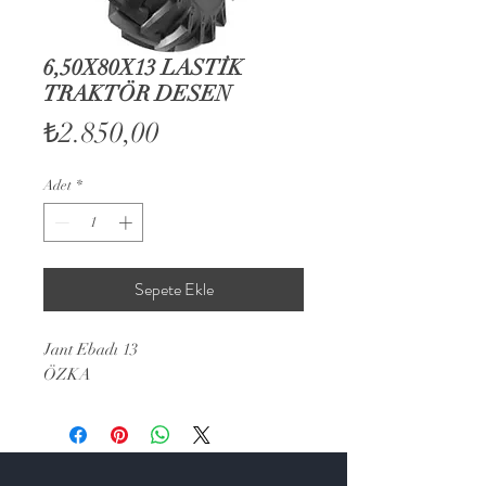
6,50X80X13 LASTİK
TRAKTÖR DESEN
Fiyat
₺2.850,00
Adet
*
Sepete Ekle
Jant Ebadı 13
ÖZKA