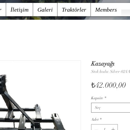
r
İletişim
Galeri
Traktörler
Members
Kazayağı
Stok kodu: Silver-024
F
₺42.000,00
Kapsite
*
Seç
Adet
*