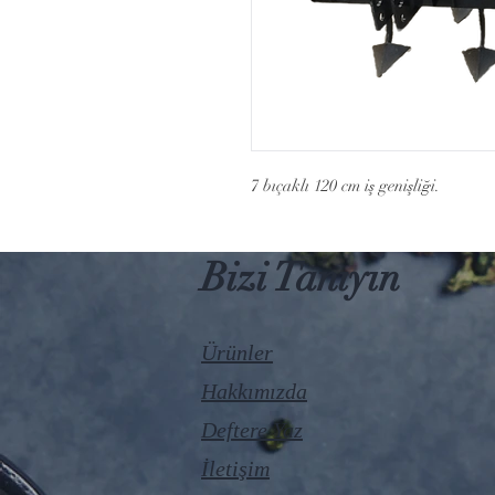
7 bıçaklı 120 cm iş genişliği.
Bizi Tanıyın
Ürünler
Hakkımızda
Deftere Yaz
İletişim