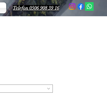
Telefon 0506 908 39 16
A
iyat